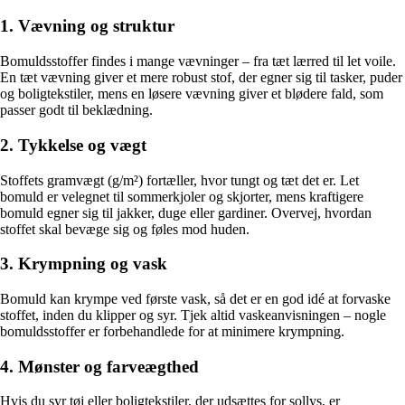
1. Vævning og struktur
Bomuldsstoffer findes i mange vævninger – fra tæt lærred til let voile.
En tæt vævning giver et mere robust stof, der egner sig til tasker, puder
og boligtekstiler, mens en løsere vævning giver et blødere fald, som
passer godt til beklædning.
2. Tykkelse og vægt
Stoffets gramvægt (g/m²) fortæller, hvor tungt og tæt det er. Let
bomuld er velegnet til sommerkjoler og skjorter, mens kraftigere
bomuld egner sig til jakker, duge eller gardiner. Overvej, hvordan
stoffet skal bevæge sig og føles mod huden.
3. Krympning og vask
Bomuld kan krympe ved første vask, så det er en god idé at forvaske
stoffet, inden du klipper og syr. Tjek altid vaskeanvisningen – nogle
bomuldsstoffer er forbehandlede for at minimere krympning.
4. Mønster og farveægthed
Hvis du syr tøj eller boligtekstiler, der udsættes for sollys, er