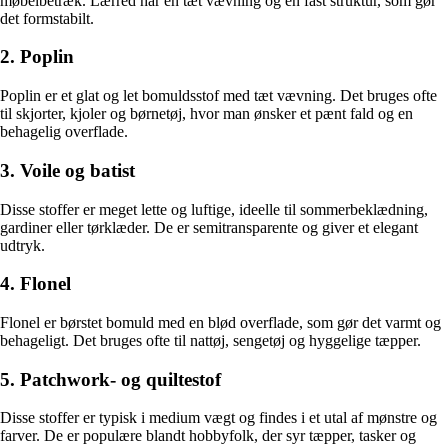
møbelbetræk. Lærred har en tæt vævning og en fast struktur, som gør
det formstabilt.
2. Poplin
Poplin er et glat og let bomuldsstof med tæt vævning. Det bruges ofte
til skjorter, kjoler og børnetøj, hvor man ønsker et pænt fald og en
behagelig overflade.
3. Voile og batist
Disse stoffer er meget lette og luftige, ideelle til sommerbeklædning,
gardiner eller tørklæder. De er semitransparente og giver et elegant
udtryk.
4. Flonel
Flonel er børstet bomuld med en blød overflade, som gør det varmt og
behageligt. Det bruges ofte til nattøj, sengetøj og hyggelige tæpper.
5. Patchwork- og quiltestof
Disse stoffer er typisk i medium vægt og findes i et utal af mønstre og
farver. De er populære blandt hobbyfolk, der syr tæpper, tasker og