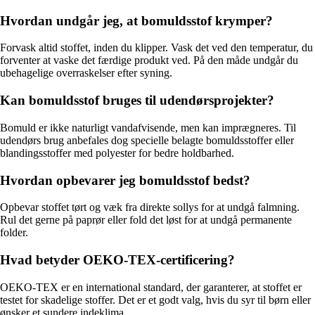
Hvordan undgår jeg, at bomuldsstof krymper?
Forvask altid stoffet, inden du klipper. Vask det ved den temperatur, du
forventer at vaske det færdige produkt ved. På den måde undgår du
ubehagelige overraskelser efter syning.
Kan bomuldsstof bruges til udendørsprojekter?
Bomuld er ikke naturligt vandafvisende, men kan imprægneres. Til
udendørs brug anbefales dog specielle belagte bomuldsstoffer eller
blandingsstoffer med polyester for bedre holdbarhed.
Hvordan opbevarer jeg bomuldsstof bedst?
Opbevar stoffet tørt og væk fra direkte sollys for at undgå falmning.
Rul det gerne på paprør eller fold det løst for at undgå permanente
folder.
Hvad betyder OEKO-TEX-certificering?
OEKO-TEX er en international standard, der garanterer, at stoffet er
testet for skadelige stoffer. Det er et godt valg, hvis du syr til børn eller
ønsker et sundere indeklima.