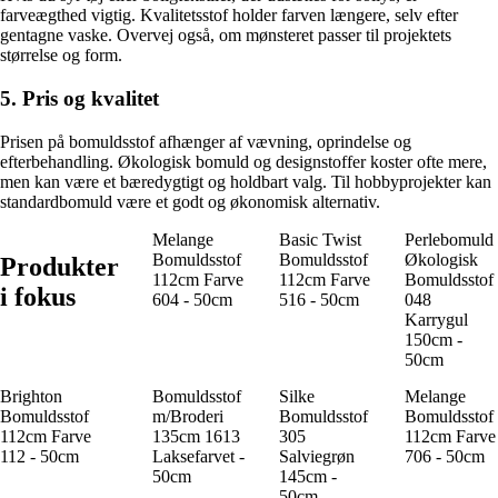
farveægthed vigtig. Kvalitetsstof holder farven længere, selv efter
gentagne vaske. Overvej også, om mønsteret passer til projektets
størrelse og form.
5. Pris og kvalitet
Prisen på bomuldsstof afhænger af vævning, oprindelse og
efterbehandling. Økologisk bomuld og designstoffer koster ofte mere,
men kan være et bæredygtigt og holdbart valg. Til hobbyprojekter kan
standardbomuld være et godt og økonomisk alternativ.
Melange
Basic Twist
Perlebomuld
Bomuldsstof
Bomuldsstof
Økologisk
Produkter
112cm Farve
112cm Farve
Bomuldsstof
i fokus
604 - 50cm
516 - 50cm
048
Karrygul
150cm -
50cm
Brighton
Bomuldsstof
Silke
Melange
Bomuldsstof
m/Broderi
Bomuldsstof
Bomuldsstof
112cm Farve
135cm 1613
305
112cm Farve
112 - 50cm
Laksefarvet -
Salviegrøn
706 - 50cm
50cm
145cm -
50cm