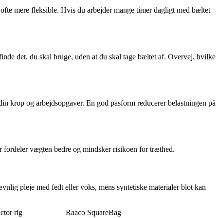
g ofte mere fleksible. Hvis du arbejder mange timer dagligt med bæltet
finde det, du skal bruge, uden at du skal tage bæltet af. Overvej, hvilke
r din krop og arbejdsopgaver. En god pasform reducerer belastningen på
r fordeler vægten bedre og mindsker risikoen for træthed.
ævnlig pleje med fedt eller voks, mens syntetiske materialer blot kan
tor rig
Raaco SquareBag