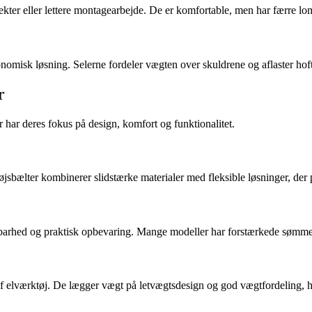
rojekter eller lettere montagearbejde. De er komfortable, men har færre
omisk løsning. Selerne fordeler vægten over skuldrene og aflaster hoft
r
ar deres fokus på design, komfort og funktionalitet.
jsbælter kombinerer slidstærke materialer med fleksible løsninger, der p
dbarhed og praktisk opbevaring. Mange modeller har forstærkede sømme 
af elværktøj. De lægger vægt på letvægtsdesign og god vægtfordeling, h