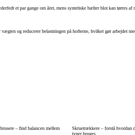
erfedt et par gange om året, mens syntetiske bælter blot kan tørres af 
r vægten og reducerer belastningen på hofterne, hvilket gør arbejdet me
dbrusere – find balancen mellem
Skruetrækkere – forstå hvordan d
typer bruges