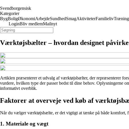
Svendborgensisk
Kategorier
Byg
Bolig
Økonomi
Arbejde
Sundhed
Smag
Aktiviteter
Familieliv
Træning
Login
Bliv medlem
Mailnyt
Værktøjsbælter – hvordan designet påvirk
Artiklen præsenterer et udvalg af værktøjsbælter, der repræsenterer fors
vurdere, hvilken type der passer bedst til dine behov. Oplysningerne om
informativt overblik.
Faktorer at overveje ved køb af værktøjsbæ
Når du vælger værktøjsbælte, er det vigtigt at tænke på både komfort, fu
1. Materiale og vægt