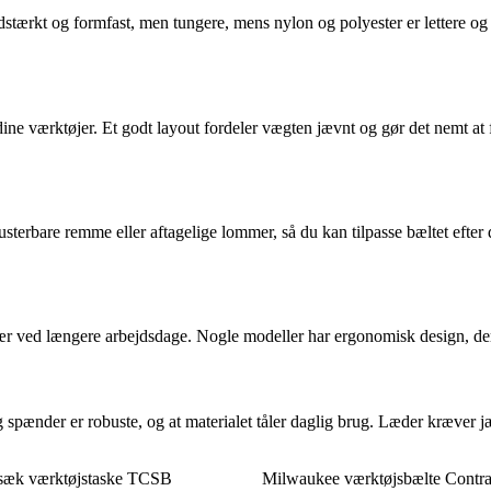
lidstærkt og formfast, men tungere, mens nylon og polyester er lettere o
 dine værktøjer. Et godt layout fordeler vægten jævnt og gør det nemt at 
usterbare remme eller aftagelige lommer, så du kan tilpasse bæltet efte
især ved længere arbejdsdage. Nogle modeller har ergonomisk design, de
og spænder er robuste, og at materialet tåler daglig brug. Læder kræver j
sæk værktøjstaske TCSB
Milwaukee værktøjsbælte Contrac